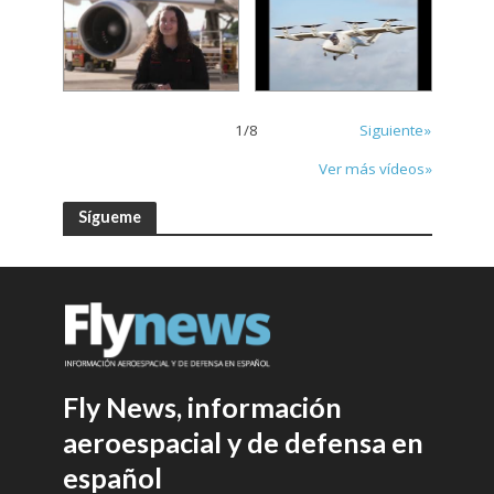
1
/
8
Siguiente»
Ver más vídeos»
Sígueme
Fly News, información
aeroespacial y de defensa en
español