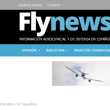
Quiénes somos
Contacto
OPINIÓN
INDUSTRIA
AVIACIÓN COMERCIA
Portada
»
33 Squadron