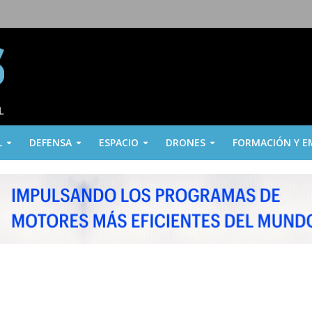
L
DEFENSA
ESPACIO
DRONES
FORMACIÓN Y E