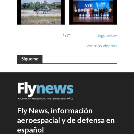
1
/
71
Siguiente»
Ver más vídeos»
Sígueme
Fly News, información
aeroespacial y de defensa en
español