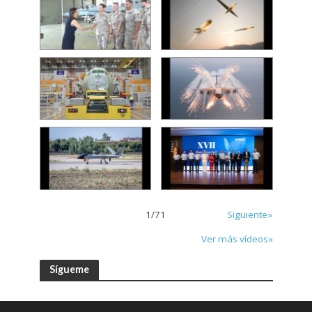
1
/
71
Siguiente»
Ver más vídeos»
Sígueme