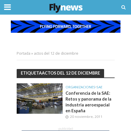
Portada
»
actos del 12 de diciembre
ETIQUETAACTOS DEL 12 DE DICIEMBRE
ORGANIZACIONES
•
SAE
Conferencia de la SAE:
Retos y panorama de la
industria aeroespacial
en España
20 noviembre, 2011