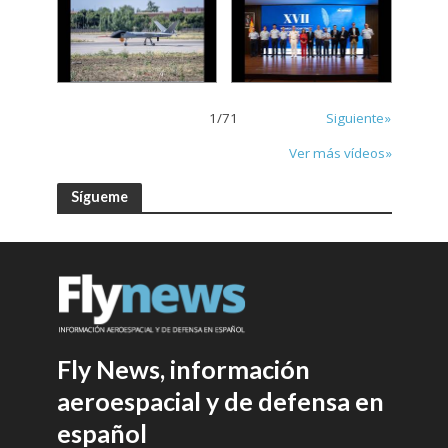
1
/
71
Siguiente»
Ver más vídeos»
Sígueme
Fly News, información
aeroespacial y de defensa en
español