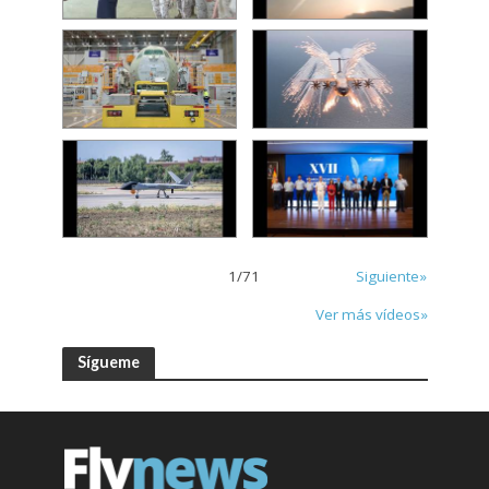
1
/
71
Siguiente»
Ver más vídeos»
Sígueme