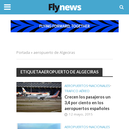
Portada
»
aeropuerto de Algeciras
ETIQUETAAEROPUERTO DE ALGECIRAS
AEROPUERTOS
•
NACIONALES
•
TRAFICO AÉREO
Crecen los pasajeros un
3,4 por ciento en los
aeropuertos españoles
12 mayo, 2015
AEROPUERTOS
•
NACIONALES