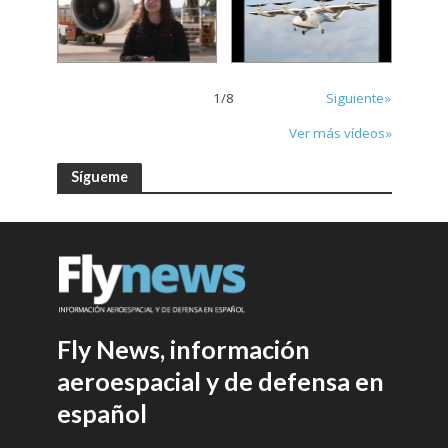
1
/
8
Siguiente»
Ver más vídeos»
Sígueme
Fly News, información
aeroespacial y de defensa en
español