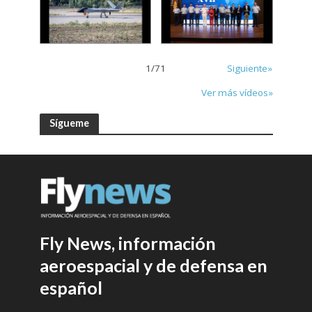
1
/
71
Siguiente»
Ver más vídeos»
Sígueme
Fly News, información
aeroespacial y de defensa en
español