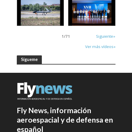
1
/
71
Siguiente»
Ver más vídeos»
Sígueme
Fly News, información
aeroespacial y de defensa en
español