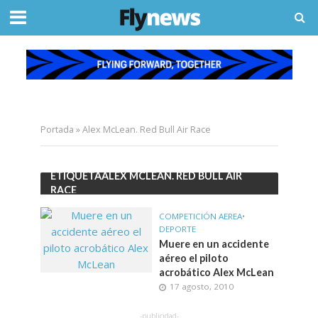
Portada
»
Alex McLean. Red Bull Air Race
ETIQUETAALEX MCLEAN. RED BULL AIR
RACE
COMPETICIÓN AEREA
•
DEPORTE
Muere en un accidente
aéreo el piloto
acrobático Alex McLean
17 agosto, 2010