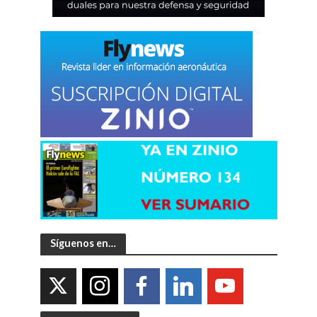
Síguenos en…