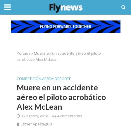
Portada
»
Muere en un accidente aéreo el piloto
acrobático Alex McLean
COMPETICIÓN AEREA
•
DEPORTE
Muere en un accidente
aéreo el piloto acrobático
Alex McLean
17 agosto, 2010
4 comentarios
Esther Apesteguía