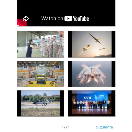
1
/
71
Siguiente»