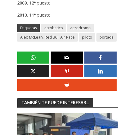
2009, 12º
puesto
2010, 11º
puesto
Etiquetas
acrobatico
aerodromo
Alex McLean. Red Bull Air Race
piloto
portada
TAMBIÉN TE PUEDE INTERESAR...