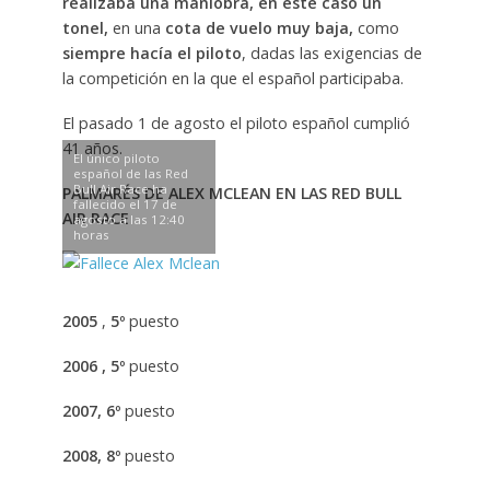
realizaba una maniobra, en este caso un
tonel,
en una
cota de vuelo muy baja,
como
siempre hacía el piloto
, dadas las exigencias de
la competición en la que el español participaba.
El pasado 1 de agosto el piloto español cumplió
41 años.
El único piloto
español de las Red
Bull Air Race ha
PALMARÉS DE ALEX MCLEAN EN LAS RED BULL
fallecido el 17 de
AIR RACE
agosto a las 12:40
horas
2005
,
5º
puesto
2006 , 5º
puesto
2007, 6º
puesto
2008, 8º
puesto