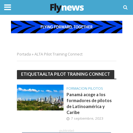
Portada
»
ALTA Pilot Training Connect
ETIQUETAALTA PILOT TRAINING CONNECT
FORMACION PILOTOS
Panamá acoge a los
formadores de pilotos
de Latinoamérica y
Caribe
7 septiembre, 2023