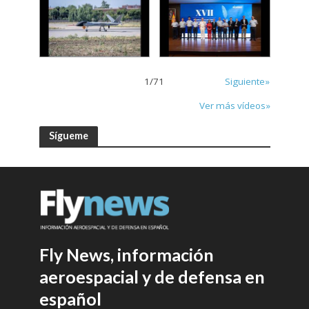
1
/
71
Siguiente»
Ver más vídeos»
Sígueme
Fly News, información
aeroespacial y de defensa en
español