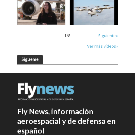
1
/
8
Siguiente»
Ver más vídeos»
Sígueme
Fly News, información
aeroespacial y de defensa en
español