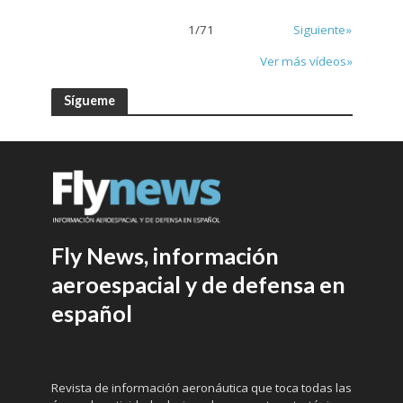
1
/
71
Siguiente»
Ver más vídeos»
Sígueme
Fly News, información
aeroespacial y de defensa en
español
Revista de información aeronáutica que toca todas las