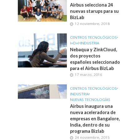
Airbus selecciona 24
nuevas starups para su
BizLab
12 noviembre, 2018
CENTROS TECNOLÓGICOS
•
I+D+I
•
INDUSTRIA
Nebaqua y ZinkCloud,
dos proyectos
españoles seleccionado
para el Airbus BizLab
17 marzo, 2016
CENTROS TECNOLÓGICOS
•
INDUSTRIA
•
NUEVAS TECNOLOGÍAS
Airbus inaugura una
nueva aceleradora de
empresas en Bangalore,
India, dentro de su
programa Bizlab
24 noviembre, 2015