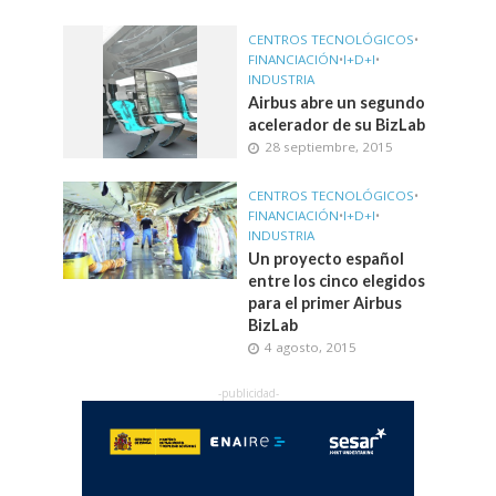
CENTROS TECNOLÓGICOS
•
FINANCIACIÓN
•
I+D+I
•
INDUSTRIA
Airbus abre un segundo
acelerador de su BizLab
28 septiembre, 2015
CENTROS TECNOLÓGICOS
•
FINANCIACIÓN
•
I+D+I
•
INDUSTRIA
Un proyecto español
entre los cinco elegidos
para el primer Airbus
BizLab
4 agosto, 2015