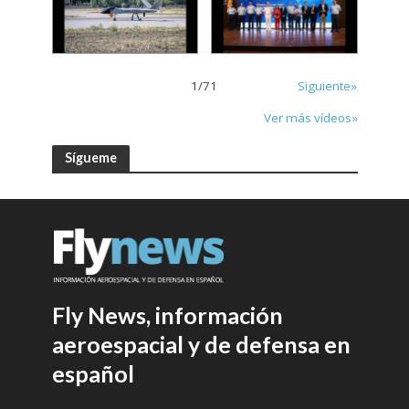
1
/
71
Siguiente»
Ver más vídeos»
Sígueme
Fly News, información
aeroespacial y de defensa en
español