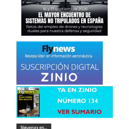
Síguenos en…