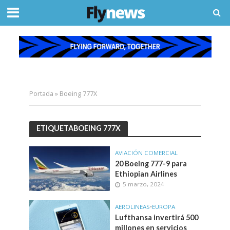
Portada
»
Boeing 777X
ETIQUETABOEING 777X
AVIACIÓN COMERCIAL
20 Boeing 777-9 para
Ethiopian Airlines
5 marzo, 2024
AEROLINEAS
•
EUROPA
Lufthansa invertirá 500
millones en servicios