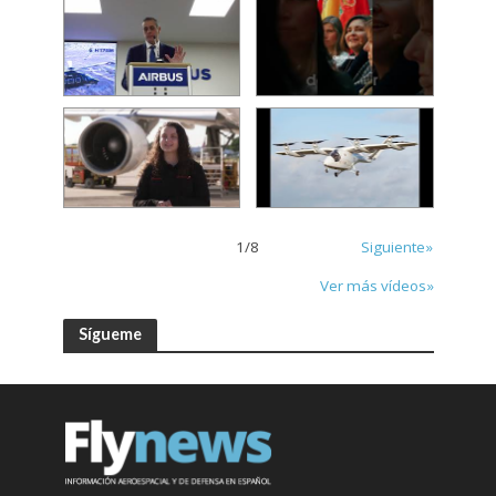
1
/
8
Siguiente»
Ver más vídeos»
Sígueme