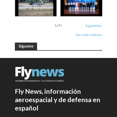
1
/
71
Siguiente»
Ver más vídeos»
Sígueme
Fly News, información
aeroespacial y de defensa en
español