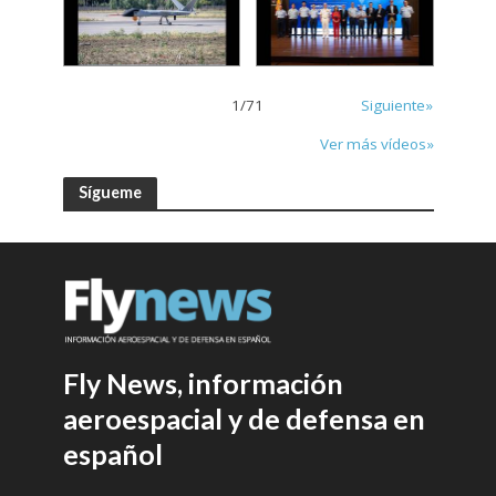
1
/
71
Siguiente»
Ver más vídeos»
Sígueme
Fly News, información
aeroespacial y de defensa en
español