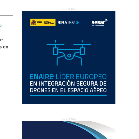
S
•
de
s en