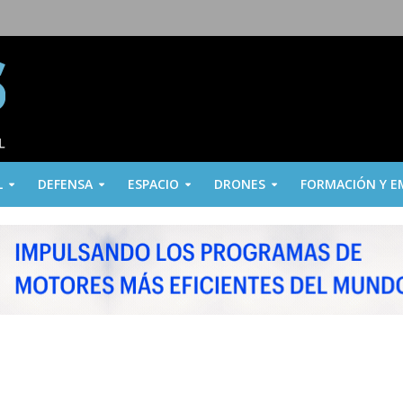
L
DEFENSA
ESPACIO
DRONES
FORMACIÓN Y E