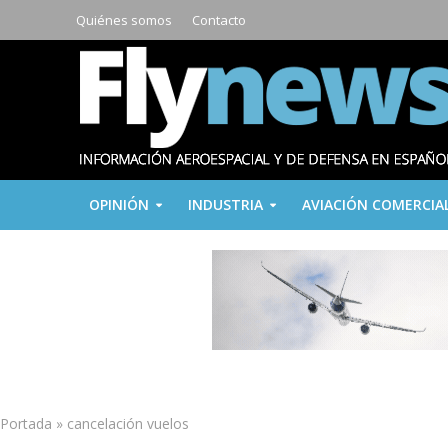
Quiénes somos
Contacto
OPINIÓN
INDUSTRIA
AVIACIÓN COMERCIA
Portada
»
cancelación vuelos