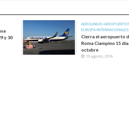
AEROLINEAS
•
AEROPUERTO
EUROPA
•
INTERNACIONALES
nsa
Cierra el aeropuerto 
29 y 30
Roma Ciampino 15 día
octubre
10 agosto, 2016