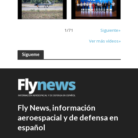
1
/
71
Siguiente»
Ver más vídeos»
Sígueme
Fly News, información
aeroespacial y de defensa en
español