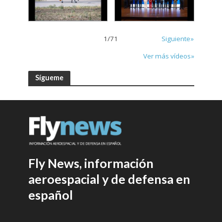
1
/
71
Siguiente»
Ver más vídeos»
Sígueme
Fly News, información
aeroespacial y de defensa en
español