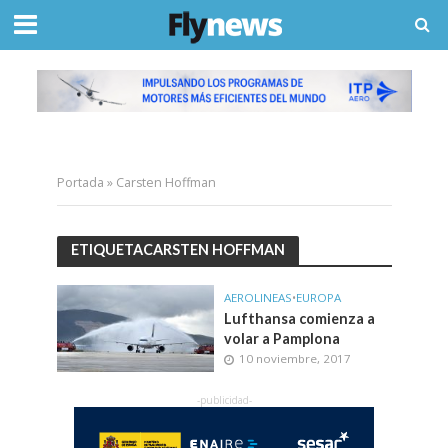
Portada
»
Carsten Hoffman
ETIQUETACARSTEN HOFFMAN
AEROLINEAS
•
EUROPA
Lufthansa comienza a
volar a Pamplona
10 noviembre, 2017