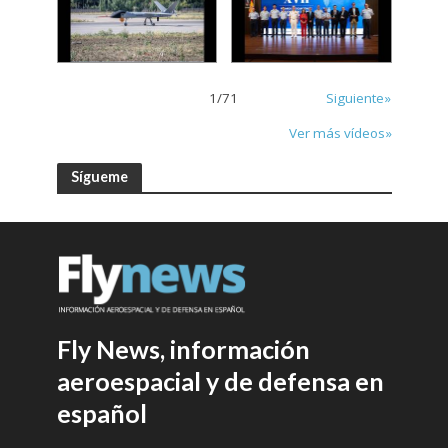
1
/
71
Siguiente»
Ver más vídeos»
Sígueme
Fly News, información
aeroespacial y de defensa en
español