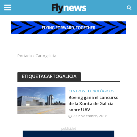
Portada
»
Cartogalicia
ETIQUETACARTOGALICIA
CENTROS TECNOLÓGICOS
Boeing gana el concurso
de la Xunta de Galicia
sobre UAV
23 noviembre, 2018