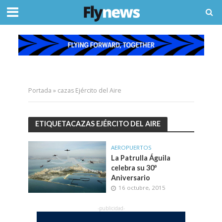
Portada
»
cazas Ejército del Aire
ETIQUETACAZAS EJÉRCITO DEL AIRE
AEROPUERTOS
La Patrulla Águila
celebra su 30º
Aniversario
16 octubre, 2015