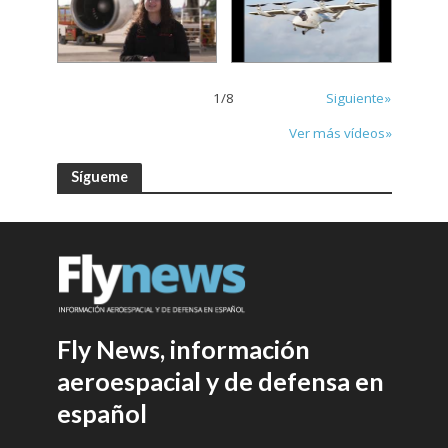
1
/
8
Siguiente»
Ver más vídeos»
Sígueme
Fly News, información
aeroespacial y de defensa en
español