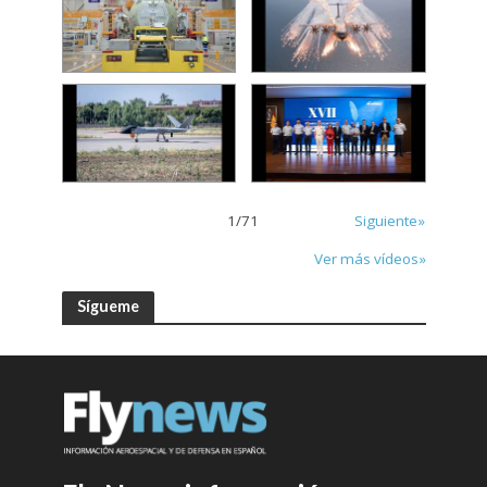
1
/
71
Siguiente»
Ver más vídeos»
Sígueme