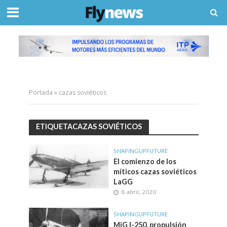
Portada
»
cazas soviéticos
ETIQUETACAZAS SOVIÉTICOS
SHAPINGUPFUTURE
El comienzo de los
míticos cazas soviéticos
LaGG
8 abril, 2020
SHAPINGUPFUTURE
MiG I-250, propulsión