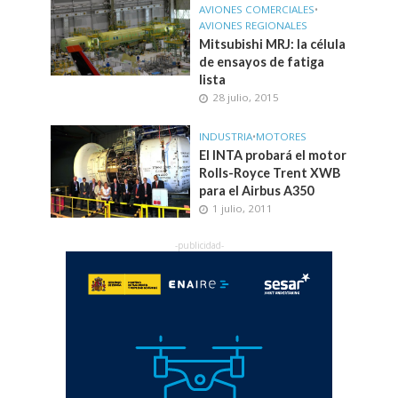
AVIONES COMERCIALES
•
AVIONES REGIONALES
Mitsubishi MRJ: la célula
de ensayos de fatiga
lista
28 julio, 2015
INDUSTRIA
•
MOTORES
El INTA probará el motor
Rolls-Royce Trent XWB
para el Airbus A350
1 julio, 2011