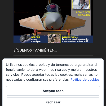
SÍGUENOS TAMBIÉN EN…
Utilizamos cookies propias y de terceros para garantizar el
funcionamiento de la web, medir su uso y mejorar nuestros
servicios. Puede aceptar todas las cookies, rechazar las no
necesarias o configurar sus preferencias.
Política de cookies
Aceptar todo
Utilizamos cookies para ofrecerte la mejor experiencia en
nuestra web.
Rechazar
Puedes aprender más sobre qué cookies utilizamos o
Copyright © 2018.Fly News.
Noticias aerospacial
/
Noticias