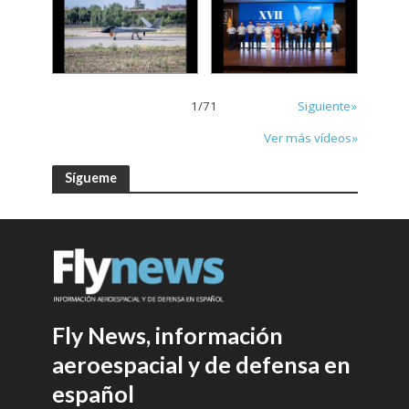
1
/
71
Siguiente»
Ver más vídeos»
Sígueme
Fly News, información
aeroespacial y de defensa en
español