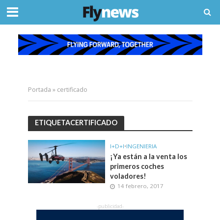
Portada
»
certificado
ETIQUETACERTIFICADO
I+D+I
•
INGENIERIA
¡Ya están a la venta los
primeros coches
voladores!
14 febrero, 2017