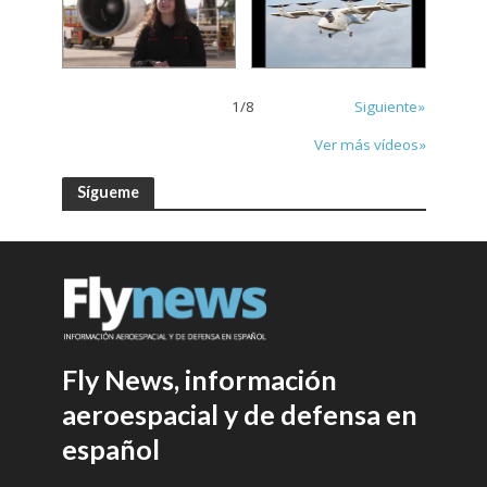
1
/
8
Siguiente»
Ver más vídeos»
Sígueme
Fly News, información
aeroespacial y de defensa en
español