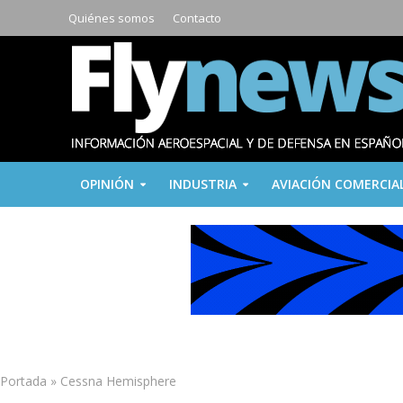
Quiénes somos
Contacto
OPINIÓN
INDUSTRIA
AVIACIÓN COMERCIA
Portada
»
Cessna Hemisphere