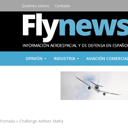
Quiénes somos
Contacto
OPINIÓN
INDUSTRIA
AVIACIÓN COMERCIA
Portada
»
Challenge Airlines Malta