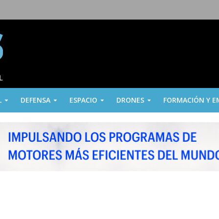
L
DEFENSA
ESPACIO
DRONES
FORMACIÓN Y E