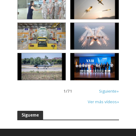
1
/
71
Siguiente»
Ver más vídeos»
Sígueme