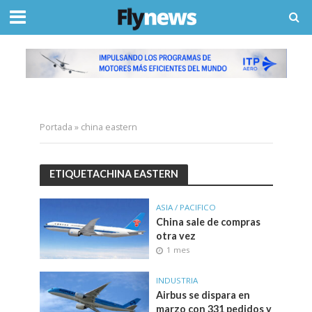
Portada
»
china eastern
ETIQUETACHINA EASTERN
ASIA / PACIFICO
China sale de compras
otra vez
1 mes
INDUSTRIA
Airbus se dispara en
marzo con 331 pedidos y