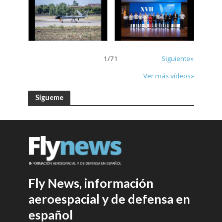
1
/
71
Siguiente»
Ver más vídeos»
Sígueme
Fly News, información
aeroespacial y de defensa en
español