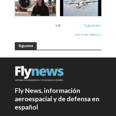
1
/
8
Siguiente»
Ver más vídeos»
Sígueme
Fly News, información
aeroespacial y de defensa en
español