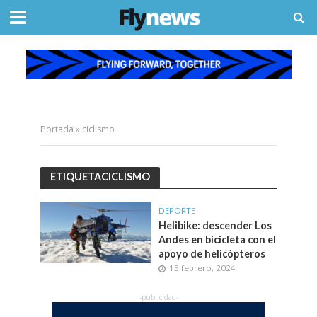
Portada
»
ciclismo
ETIQUETACICLISMO
DEPORTE
Helibike: descender Los
Andes en bicicleta con el
apoyo de helicópteros
15 febrero, 2024