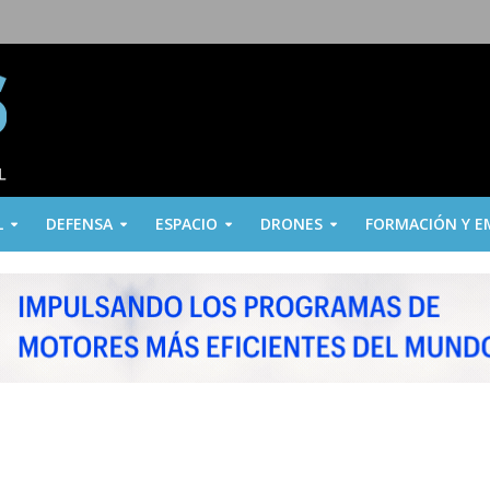
L
DEFENSA
ESPACIO
DRONES
FORMACIÓN Y E