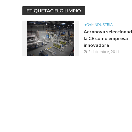
ETIQUETACIELO LIMPIO
I+D+I
•
INDUSTRIA
Aernnova seleccionad
la CE como empresa
innovadora
2 diciembre, 2011