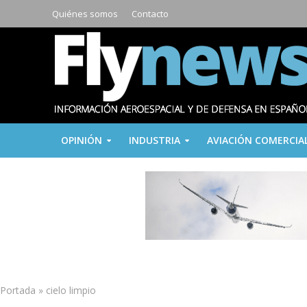
Quiénes somos
Contacto
OPINIÓN
INDUSTRIA
AVIACIÓN COMERCIA
Portada
»
cielo limpio