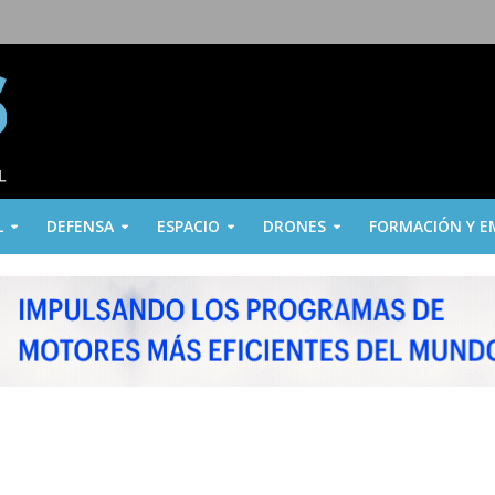
L
DEFENSA
ESPACIO
DRONES
FORMACIÓN Y E