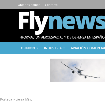
Quiénes somos
Contacto
OPINIÓN
INDUSTRIA
AVIACIÓN COMERCIA
Portada
»
cierra Mint