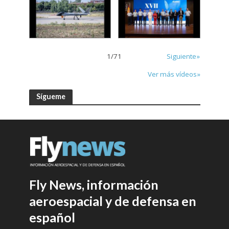
1
/
71
Siguiente»
Ver más vídeos»
Sígueme
Fly News, información
aeroespacial y de defensa en
español