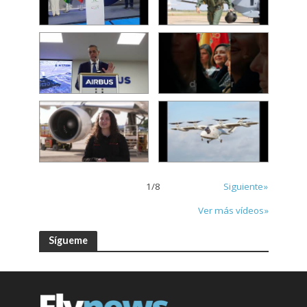
1
/
8
Siguiente»
Ver más vídeos»
Sígueme