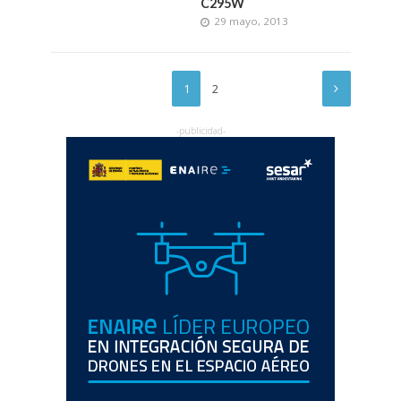
C295W
29 mayo, 2013
1
2