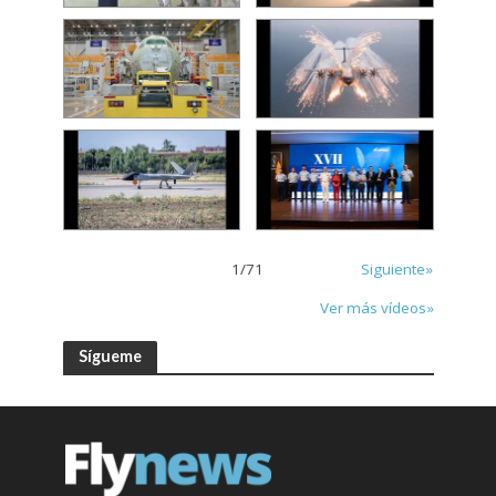
1
/
71
Siguiente»
Ver más vídeos»
Sígueme