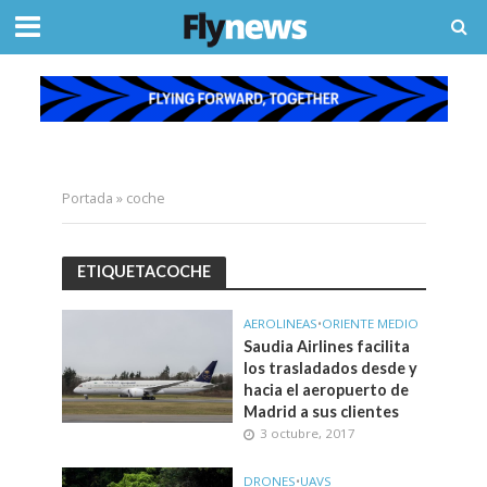
Portada
»
coche
ETIQUETACOCHE
AEROLINEAS
•
ORIENTE MEDIO
Saudia Airlines facilita
los trasladados desde y
hacia el aeropuerto de
Madrid a sus clientes
3 octubre, 2017
DRONES
•
UAVS