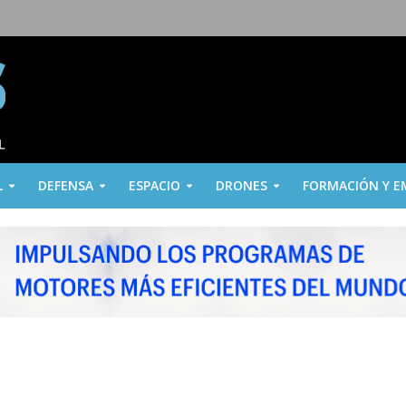
L
DEFENSA
ESPACIO
DRONES
FORMACIÓN Y E