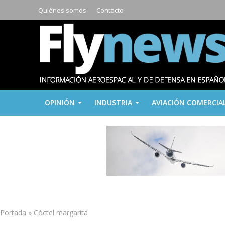
Quiénes somos
Contacto
OPINIÓN
INDUSTRIA
AVIACIÓN COMERCIA
Portada
»
Cóctel margarita