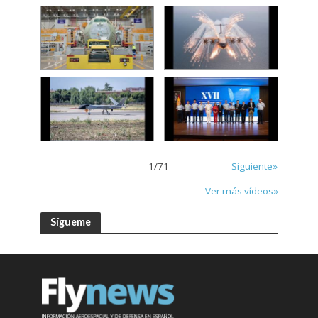
1
/
71
Siguiente»
Ver más vídeos»
Sígueme