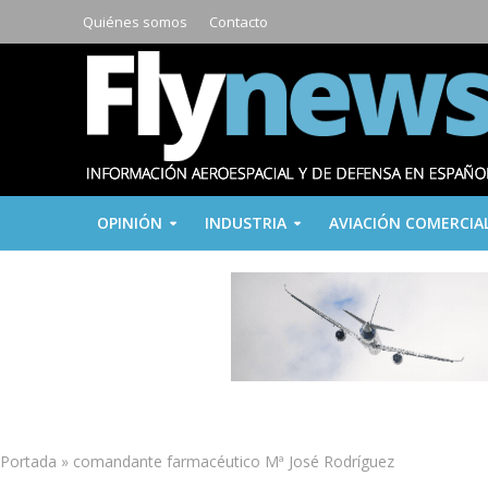
Quiénes somos
Contacto
OPINIÓN
INDUSTRIA
AVIACIÓN COMERCIA
Portada
»
comandante farmacéutico Mª José Rodríguez