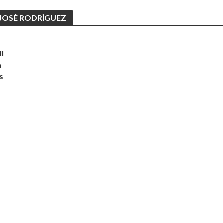
JOSÉ RODRÍGUEZ
II
a
s