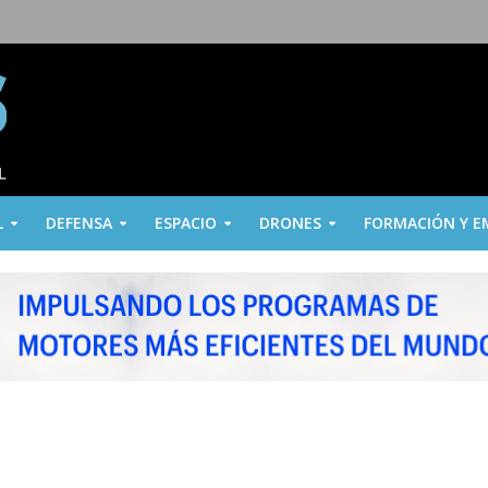
L
DEFENSA
ESPACIO
DRONES
FORMACIÓN Y E