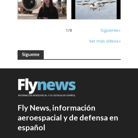
1
/
8
Siguiente»
Ver más vídeos»
Sígueme
Fly News, información
aeroespacial y de defensa en
español