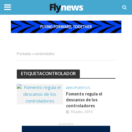
Portada
»
controlador
ETIQUETACONTROLADOR
AEROPUERTOS
Fomento regula el
descanso de los
controladores
30 julio, 2010