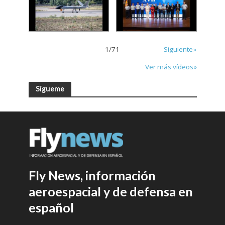
1
/
71
Siguiente»
Ver más vídeos»
Sígueme
Fly News, información
aeroespacial y de defensa en
español