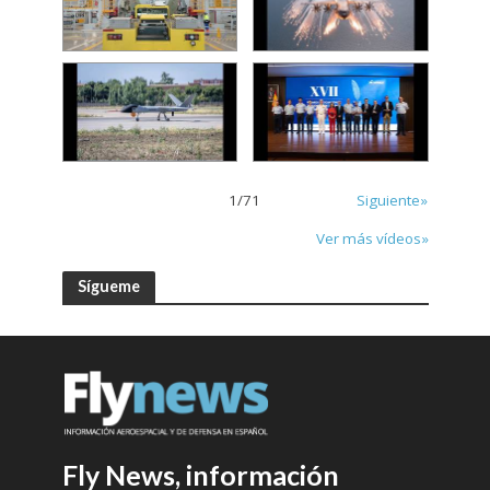
1
/
71
Siguiente»
Ver más vídeos»
Sígueme
Fly News, información