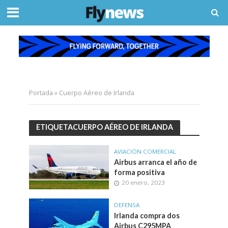
Portada
»
Cuerpo Aéreo de Irlanda
ETIQUETACUERPO AÉREO DE IRLANDA
AVIACIÓN COMERCIAL
Airbus arranca el año de
forma positiva
20 enero, 2023
DEFENSA
Irlanda compra dos
Airbus C295MPA