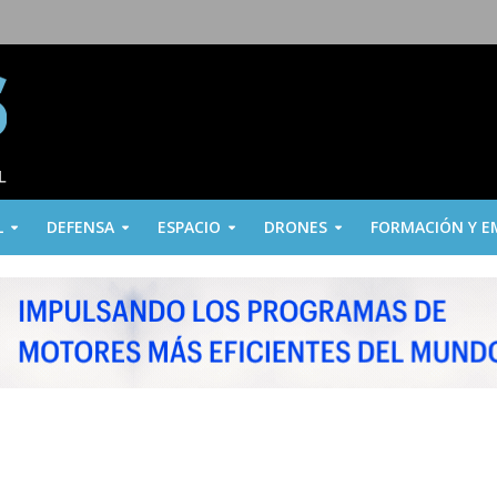
L
DEFENSA
ESPACIO
DRONES
FORMACIÓN Y E