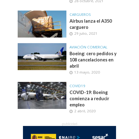
28 octubre, 2021
CARGUEROS
Airbus lanza el A350
carguero
29 julio, 2021
AVIACIÓN COMERCIAL
Boeing: cero pedidos y
108 cancelaciones en
abril
13 mayo, 2020
COVID19
COVID-19: Boeing
comienza a reducir
empleo
2 abril, 2020