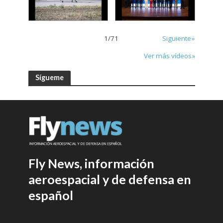
1
/
71
Siguiente»
Ver más vídeos»
Sígueme
Fly News, información
aeroespacial y de defensa en
español