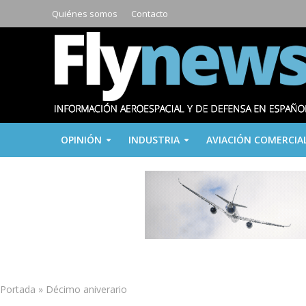
Quiénes somos
Contacto
OPINIÓN
INDUSTRIA
AVIACIÓN COMERCIA
Portada
»
Décimo aniverario