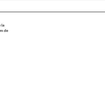
 la
am de