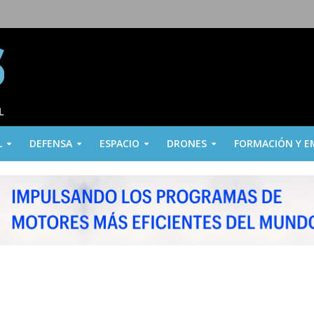
L
DEFENSA
ESPACIO
DRONES
FORMACIÓN Y E