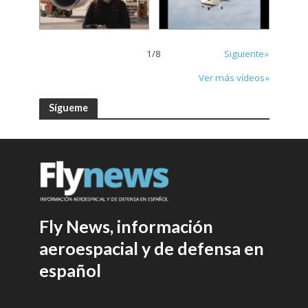
1
/
8
Siguiente»
Ver más vídeos»
Sígueme
Fly News, información
aeroespacial y de defensa en
español