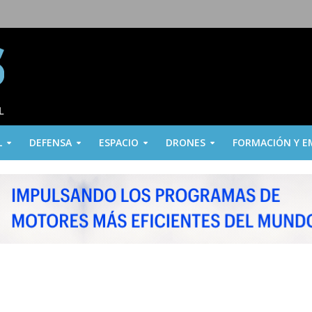
L
DEFENSA
ESPACIO
DRONES
FORMACIÓN Y E