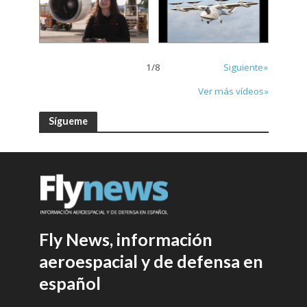
1
/
8
Siguiente»
Ver más vídeos»
Sígueme
Fly News, información
aeroespacial y de defensa en
español