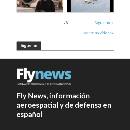
1
/
8
Siguiente»
Ver más vídeos»
Sígueme
Fly News, información
aeroespacial y de defensa en
español