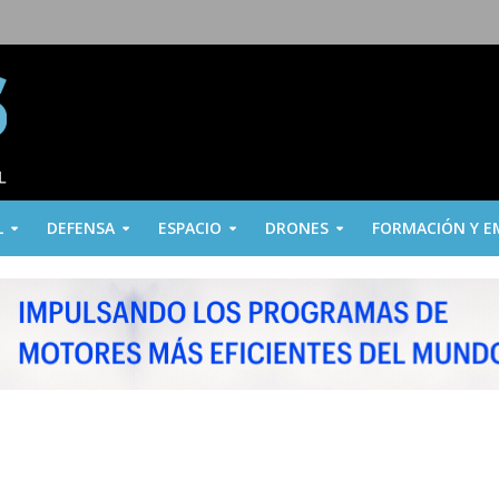
L
DEFENSA
ESPACIO
DRONES
FORMACIÓN Y E