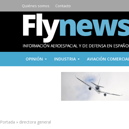
Quiénes somos
Contacto
OPINIÓN
INDUSTRIA
AVIACIÓN COMERCIA
Portada
»
directora general